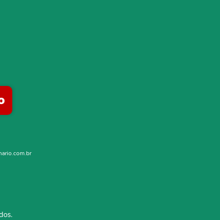
o
nario.com.br
dos.