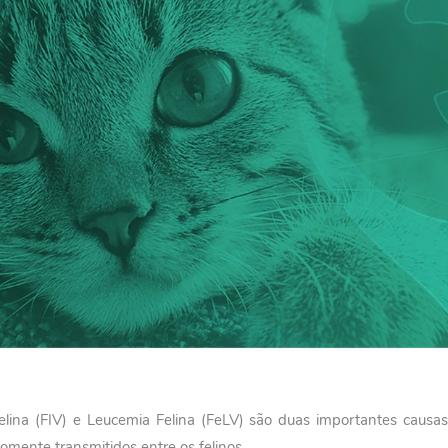
Felina (FIV) e Leucemia Felina (FeLV) são duas importantes causa
omente transmitidos entre os felinos.