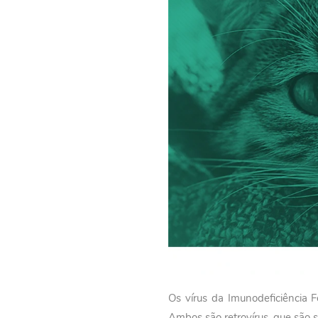
Os vírus da Imunodeficiência 
Ambos são retrovírus, que são s