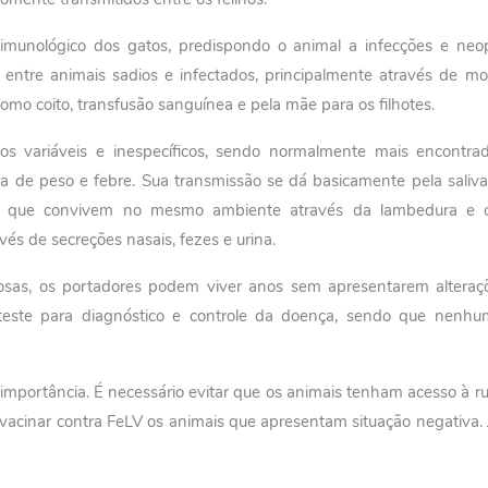
munológico dos gatos, predispondo o animal a infecções e neop
o entre animais sadios e infectados, principalmente através de m
omo coito, transfusão sanguínea e pela mãe para os filhotes.
cos variáveis e inespecíficos, sendo normalmente mais encontra
a de peso e febre. Sua transmissão se dá basicamente pela saliv
os que convivem no mesmo ambiente através da lambedura e 
és de secreções nasais, fezes e urina.
osas, os portadores podem viver anos sem apresentarem alteraçõ
 teste para diagnóstico e controle da doença, sendo que nenhu
mportância. É necessário evitar que os animais tenham acesso à 
vacinar contra FeLV os animais que apresentam situação negativa. J