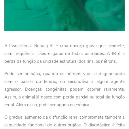
A Insuficiência Renal (IR) é uma doença grave que acomete,
com frequência, cães e gatos de todas as idades. A IR é a
perda da função da unidade estrutural dos rins, os néfrons.
Pode ser primária, quando os néfrons vão se degenerando
com o passar do tempo, ou secundária a algum agente
agressor. Doenças congênitas podem ocorrer raramente.
Assim, o animal já nasce com perda parcial ou total da função
renal. Além disso, pode ser aguda ou crônica.
O gradual aumento da disfunção renal compromete também a
capacidade funcional de outros órgãos. O diagnóstico é feito