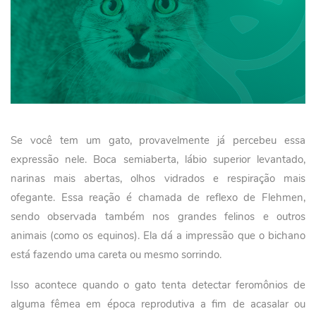
Se você tem um gato, provavelmente já percebeu essa
expressão nele. Boca semiaberta, lábio superior levantado,
narinas mais abertas, olhos vidrados e respiração mais
ofegante. Essa reação é chamada de reflexo de Flehmen,
sendo observada também nos grandes felinos e outros
animais (como os equinos). Ela dá a impressão que o bichano
está fazendo uma careta ou mesmo sorrindo.
Isso acontece quando o gato tenta detectar feromônios de
alguma fêmea em época reprodutiva a fim de acasalar ou